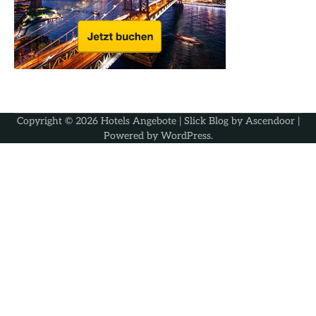
Copyright © 2026
Hotels Angebote
| Slick Blog by
Ascendoor
|
Powered by
WordPress
.