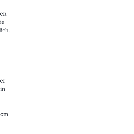
ten
ie
ich.
mer
ein
.com