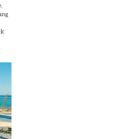
.
gang
ck