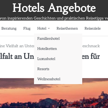
Hotels Angebote
 von inspirierenden Geschichten und praktischen Reisetipps v
Beratung
Flug
Hotel
Reisethemen
Reiseziele
Familienhotel
Eine Vielfalt an Unterkunftsoptionen für jeden Geschmack
Hotelketten
lfalt an Unterkunftsoptionen für
Luxushotel
Resorts
Wellnesshotel