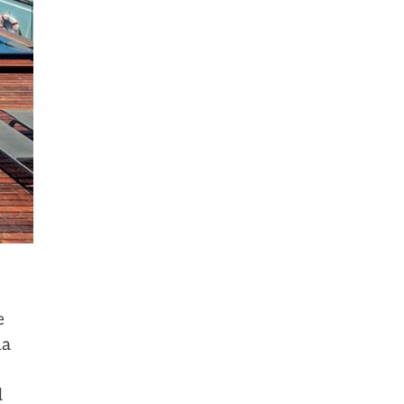
e
ha
d