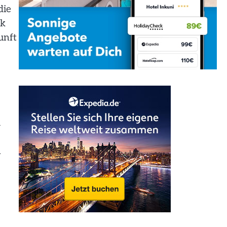
die
ck
unft
u
n