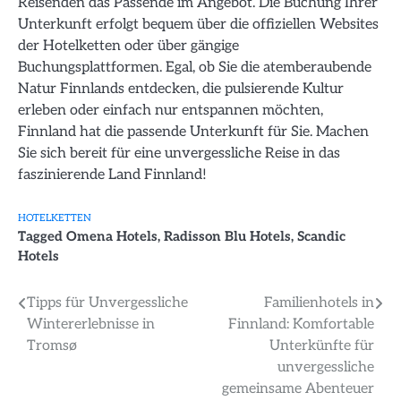
Reisenden das Passende im Angebot. Die Buchung Ihrer
Unterkunft erfolgt bequem über die offiziellen Websites
der Hotelketten oder über gängige
Buchungsplattformen. Egal, ob Sie die atemberaubende
Natur Finnlands entdecken, die pulsierende Kultur
erleben oder einfach nur entspannen möchten,
Finnland hat die passende Unterkunft für Sie. Machen
Sie sich bereit für eine unvergessliche Reise in das
faszinierende Land Finnland!
HOTELKETTEN
Tagged
Omena Hotels
,
Radisson Blu Hotels
,
Scandic
Hotels
Beitragsnavigation
Tipps für Unvergessliche
Familienhotels in
Wintererlebnisse in
Finnland: Komfortable
Tromsø
Unterkünfte für
unvergessliche
gemeinsame Abenteuer