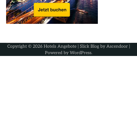
Copyright © 2026
Hotels Angebote
| Slick Blog by
Ascendoor
|
Powered by
WordPress
.