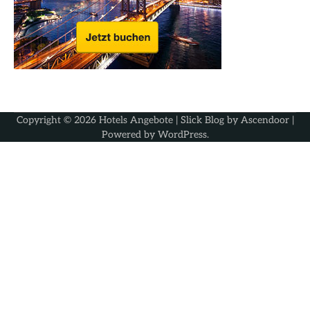
Copyright © 2026
Hotels Angebote
| Slick Blog by
Ascendoor
|
Powered by
WordPress
.