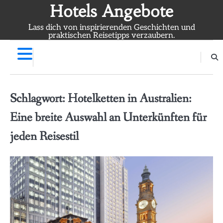
Skip
Hotels Angebote
to
Lass dich von inspirierenden Geschichten und
content
praktischen Reisetipps verzaubern.
Schlagwort:
Hotelketten in Australien:
Eine breite Auswahl an Unterkünften für
jeden Reisestil