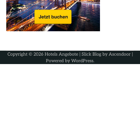
Copyright © 2026
Hotels Angebote
| Slick Blog by
Ascendoor
|
Powered by
WordPress
.