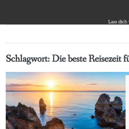
Skip
to
content
Lass dich
Schlagwort:
Die beste Reisezeit f