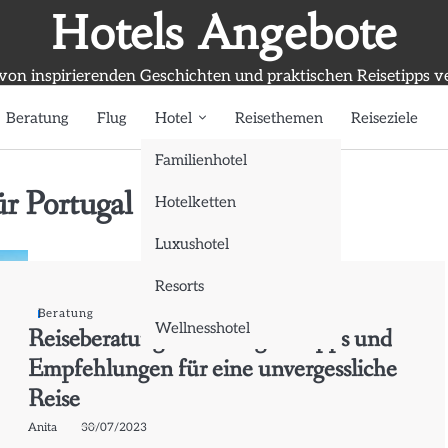
Hotels Angebote
 von inspirierenden Geschichten und praktischen Reisetipps v
Beratung
Flug
Hotel
Reisethemen
Reiseziele
Familienhotel
ür Portugal
Hotelketten
Luxushotel
Resorts
Beratung
Wellnesshotel
Reiseberatung für Portugal: Tipps und
Empfehlungen für eine unvergessliche
Reise
Anita
30/07/2023