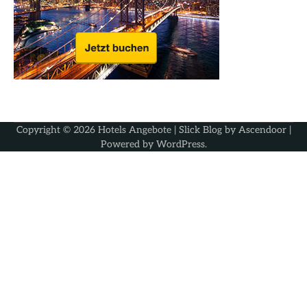
Copyright © 2026
Hotels Angebote
| Slick Blog by
Ascendoor
|
Powered by
WordPress
.