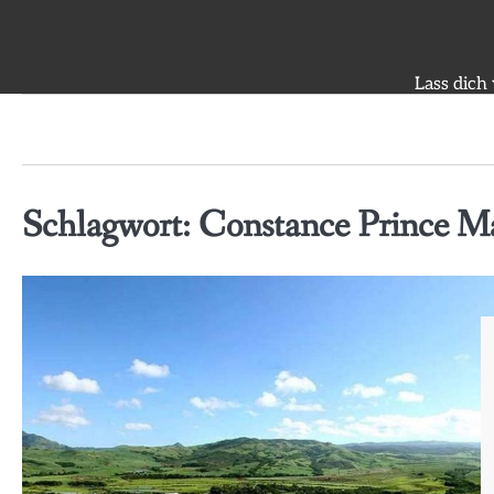
Skip
to
content
Lass dich
Schlagwort:
Constance Prince M