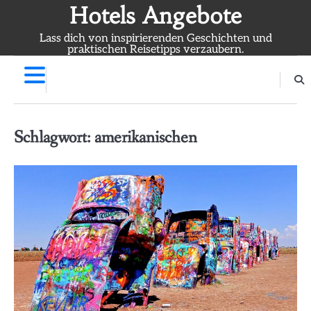
Skip
Hotels Angebote
to
Lass dich von inspirierenden Geschichten und
content
praktischen Reisetipps verzaubern.
Schlagwort:
amerikanischen