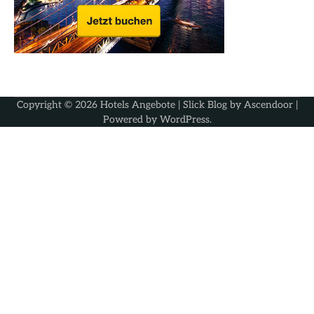
Copyright © 2026
Hotels Angebote
| Slick Blog by
Ascendoor
|
Powered by
WordPress
.